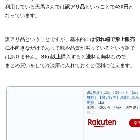
利用している天馬さんでは
訳アリ品
ということで
430円
と
なっています。
訳アリ品ということですが、基本的には
切れ端で形上販売
に不向きなだけ
であって味や品質が劣っているという訳で
はありません。
３kg以上
購入すると
送料も無料
なので、
まとめ買いをして冷凍庫に入れておくと便利に使えます。
B級馬刺し1kg 【3セット（kg
無料】【限定販売】馬刺し訳
馬刺し1kg
価格：4300円（税込、送料別)
時点)
楽