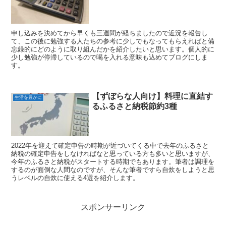
アラフォーの簿記３級チャレンジ
生活を豊かに
（3週間経過）
申し込みを決めてから早くも三週間が経ちましたので近況を報告し
て、この後に勉強する人たちの参考に少しでもなってもらえればと備
忘録的にどのように取り組んだかを紹介したいと思います。個人的に
少し勉強が停滞しているので喝を入れる意味も込めてブログにしま
す。
【ずぼらな人向け】料理に直結す
生活を豊かに
るふるさと納税節約3種
2022年を迎えて確定申告の時期が近づいてくる中で去年のふるさと
納税の確定申告をしなければなと思っている方も多いと思いますが、
今年のふるさと納税がスタートする時期でもあります。筆者は調理を
するのが面倒な人間なのですが、そんな筆者ですら自炊をしようと思
うレベルの自炊に使える4選を紹介します。