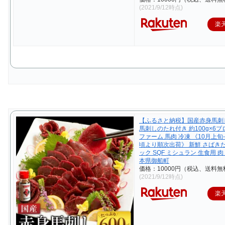
楽
【ふるさと納税】国産赤身馬刺し 
馬刺しのたれ付き 約100g×6ブ
ファーム 馬肉 冷凍 《10月上旬
頃より順次出荷》 新鮮 さばき
ック SQF ミシュラン 生食用 肉
本県御船町
価格：10000円（税込、送料無
(2021/9/12時点)
楽