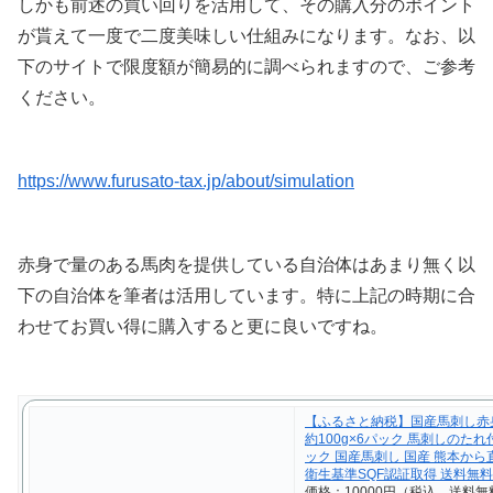
下のサイトで限度額が簡易的に調べられますので、ご参考
ください。
https://www.furusato-tax.jp/about/simulation
赤身で量のある馬肉を提供している自治体はあまり無く以
下の自治体を筆者は活用しています。特に上記の時期に合
わせてお買い得に購入すると更に良いですね。
【ふるさと納税】国産馬刺し赤身 
約100g×6パック 馬刺しのたれ
ック 国産馬刺し 国産 熊本から
衛生基準SQF認証取得 送料無料
価格：10000円（税込、送料無
(2021/9/12時点)