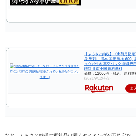
【ふるさと納税】《出荷月指定
身 馬刺し 熊本 国産 馬肉 600g
ョウガ付き 真空パック 老舗専
贈答用 南小国 送料無料
価格：12000円（税込、送料無
(2021/9/12時点)
楽