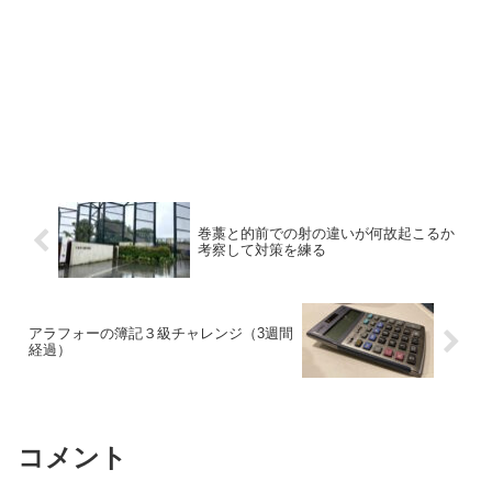
巻藁と的前での射の違いが何故起こるか
考察して対策を練る
アラフォーの簿記３級チャレンジ（3週間
経過）
コメント