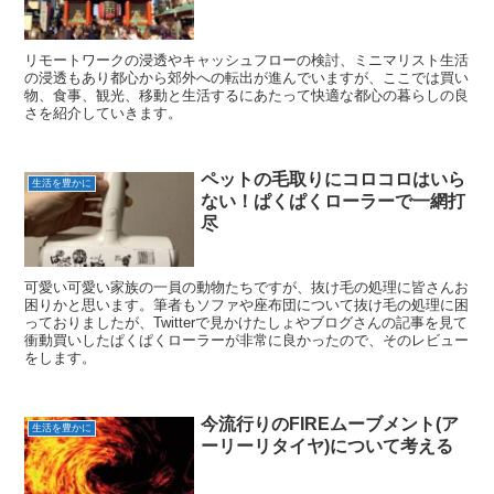
リモートワークの浸透やキャッシュフローの検討、ミニマリスト生活
の浸透もあり都心から郊外への転出が進んでいますが、ここでは買い
物、食事、観光、移動と生活するにあたって快適な都心の暮らしの良
さを紹介していきます。
ペットの毛取りにコロコロはいら
生活を豊かに
ない！ぱくぱくローラーで一網打
尽
可愛い可愛い家族の一員の動物たちですが、抜け毛の処理に皆さんお
困りかと思います。筆者もソファや座布団について抜け毛の処理に困
っておりましたが、Twitterで見かけたしょやブログさんの記事を見て
衝動買いしたぱくぱくローラーが非常に良かったので、そのレビュー
をします。
今流行りのFIREムーブメント(ア
生活を豊かに
ーリーリタイヤ)について考える