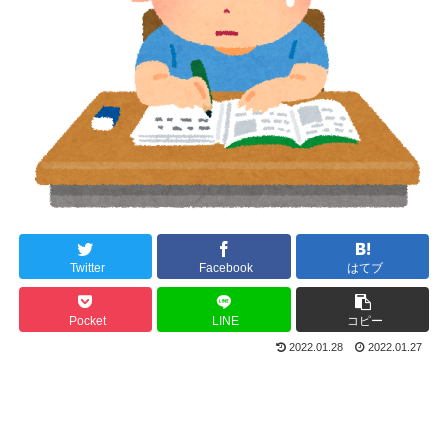
Twitter
Facebook
はてブ
Pocket
LINE
コピー
2022.01.28
2022.01.27