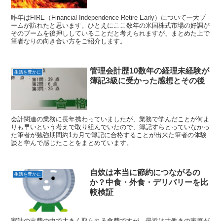
昨年はFIRE（Financial Independence Retire Early）について一大ブ
ームが訪れたと思います。ひとえにここ数年の米国株式市場の好調が
そのブームを後押ししていることだと考えられますが、まとめた上で
筆者なりの向き合い方をご紹介します。
管理会計歴10数年の経理未経験が
生活を豊かに
簿記3級に受かった感想とその後
会計関連の業務に長年携わっていましたが、業務で学んだことが何よ
りも早いという考えで取り組んでいたので、簿記すらとっていなかっ
た筆者が勉強期間約1カ月で簿記に合格することが出来た筆者の体験
談と学んで感じたことをまとめています。
自炊は本当に節約につながるの
生活を豊かに
か？中食・外食・デリバリーを比
較検証
家計の出費の中で大きく取られる食費ですが、最近は共働きの家庭が