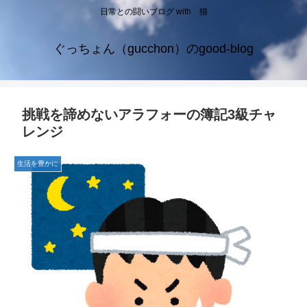
日常との闘いブログ with 猫
ぐっちょん（gucchon）のgood-blog
挑戦を諦めないアラフォーの簿記3級チャ
レンジ
生活を豊かに