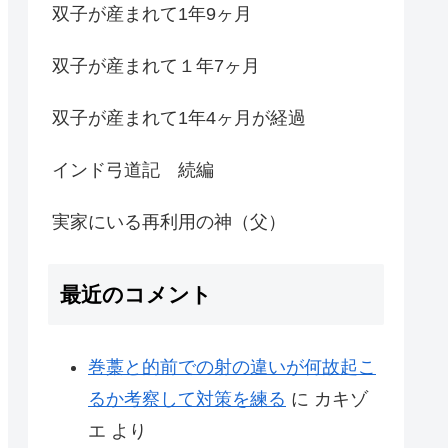
双子が産まれて1年9ヶ月
双子が産まれて１年7ヶ月
双子が産まれて1年4ヶ月が経過
インド弓道記 続編
実家にいる再利用の神（父）
最近のコメント
巻藁と的前での射の違いが何故起こ
るか考察して対策を練る
に
カキゾ
エ
より