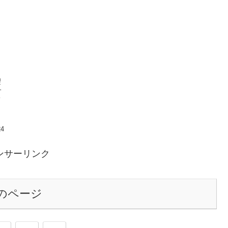
ト
望
サ
て
し
24
ンサーリンク
のページ