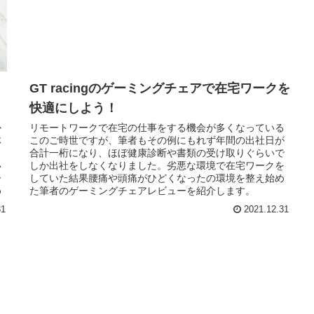
GT racingのゲーミングチェアで在宅ワークを
快適にしよう！
か
リモートワークで在宅の仕事をする機会が多くなっている
体
このご時世ですが、筆者もその例にもれず年間の出社日が
。
合計一桁になり、ほぼ健康診断や書類の受け取りぐらいで
い
しか出社をしなくなりました。劣悪な環境で在宅ワークを
ー
していた結果腰痛や頭痛がひどくなったの環境を整え始め
め
た筆者のゲーミングチェアレビューを紹介します。
31
2021.12.31