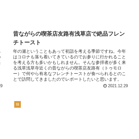
昔ながらの喫茶店友路有浅草店で絶品フレン
チトースト
あ
年の瀬ということもあって初詣を考える季節ですね。今年
の
はコロナも落ち着いてきているのでお参りに行かれること
果
を考える方も多いかもしれません。そんな参拝者が多く来
る浅草浅草寺近くの昔ながらの喫茶店友路有（トゥモロ
ー）で何やら有名なフレンチトーストが食べられるとのこ
とで訪問してきましたのでレポートしたいと思います。
29
2021.12.29
猫