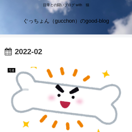
日常との闘いブログ with 猫
ぐっちょん（gucchon）のgood-blog
2022-02
弓道