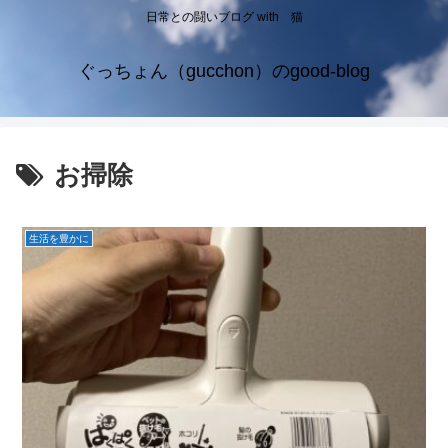
日常との闘いブログ with 猫
ぐっちょん（gucchon）のgood-blog
お掃除
生活を豊かに