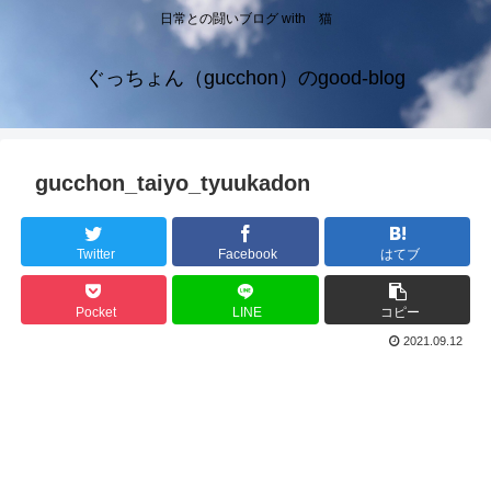
日常との闘いブログ with 猫
ぐっちょん（gucchon）のgood-blog
gucchon_taiyo_tyuukadon
Twitter
Facebook
はてブ
Pocket
LINE
コピー
2021.09.12