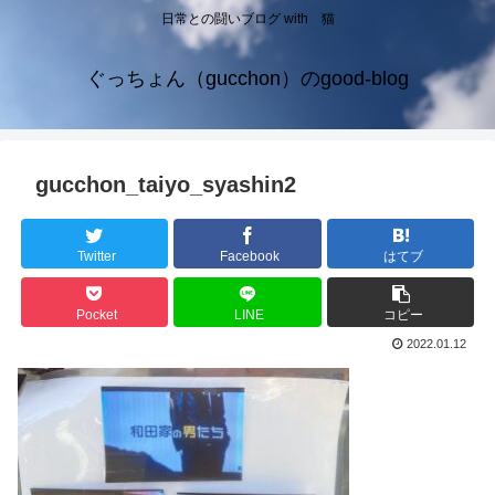
日常との闘いブログ with 猫
ぐっちょん（gucchon）のgood-blog
gucchon_taiyo_syashin2
Twitter
Facebook
はてブ
Pocket
LINE
コピー
2022.01.12