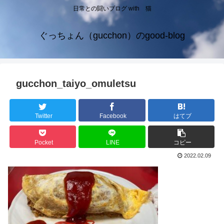
日常との闘いブログ with 猫
ぐっちょん（gucchon）のgood-blog
gucchon_taiyo_omuletsu
Twitter
Facebook
はてブ
Pocket
LINE
コピー
2022.02.09