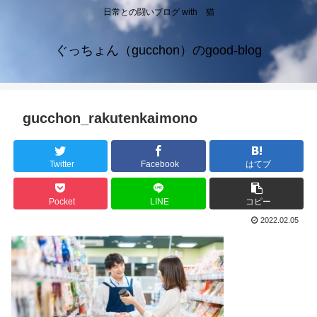
日常との闘いブログ with 猫
ぐっちょん（gucchon）のgood-blog
gucchon_rakutenkaimono
Twitter
Facebook
はてブ
Pocket
LINE
コピー
2022.02.05