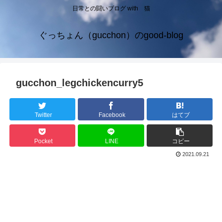
日常との闘いブログ with 猫
ぐっちょん（gucchon）のgood-blog
gucchon_legchickencurry5
Twitter
Facebook
はてブ
Pocket
LINE
コピー
2021.09.21