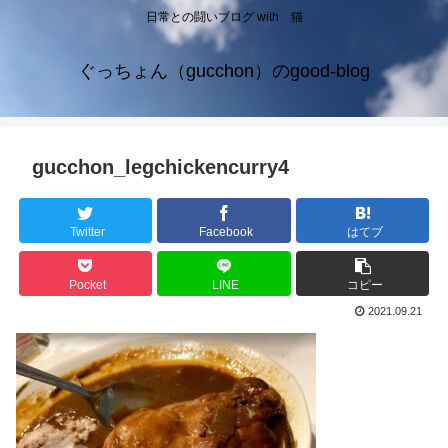
日常との闘いブログ with 猫
ぐっちょん（gucchon）のgood-blog
gucchon_legchickencurry4
Twitter
Facebook
はてブ
Pocket
LINE
コピー
2021.09.21