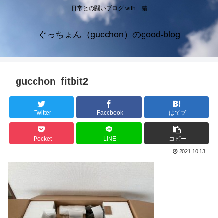
日常との闘いブログ with 猫
ぐっちょん（gucchon）のgood-blog
gucchon_fitbit2
Twitter
Facebook
はてブ
Pocket
LINE
コピー
2021.10.13