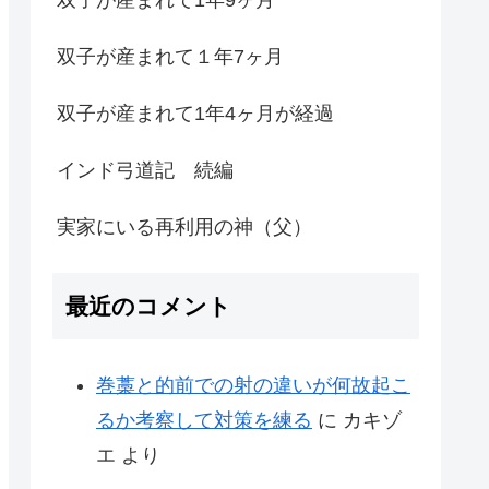
双子が産まれて１年7ヶ月
双子が産まれて1年4ヶ月が経過
インド弓道記 続編
実家にいる再利用の神（父）
最近のコメント
巻藁と的前での射の違いが何故起こ
るか考察して対策を練る
に
カキゾ
エ
より