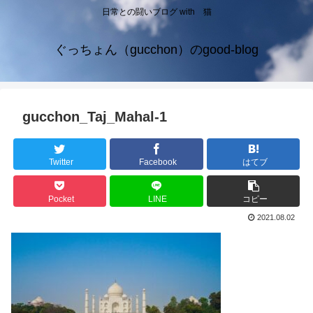
日常との闘いブログ with 猫
ぐっちょん（gucchon）のgood-blog
gucchon_Taj_Mahal-1
Twitter
Facebook
はてブ
Pocket
LINE
コピー
2021.08.02